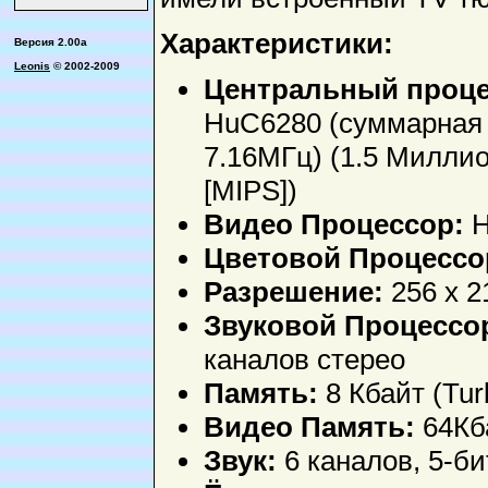
Характеристики:
Версия 2.00a
Leonis
© 2002-2009
Центральный проце
HuC6280 (суммарная 
7.16MГц) (1.5 Миллио
[MIPS])
Видео Процессор:
H
Цветовой Процессо
Разрешение:
256 x 2
Звуковой Процессо
каналов стерео
Память:
8 Кбайт (Tu
Видео Память:
64Кба
Звук:
6 каналов, 5-б