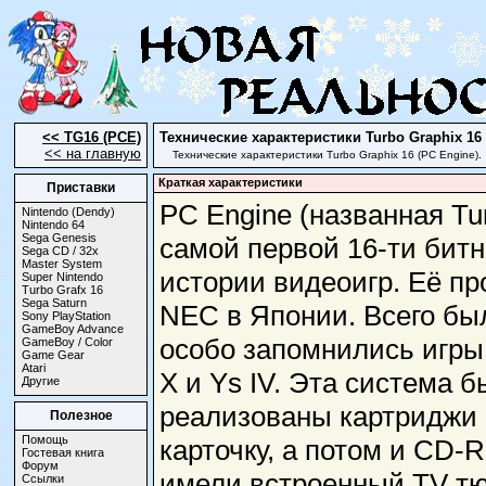
<< TG16 (PCE)
Технические характеристики
Turbo Graphix 16
<< на главную
Технические характеристики Turbo Graphix 16 (PC Engine).
Краткая характеристики
Приставки
PC Engine (названная Tu
Nintendo (Dendy)
Nintendo 64
Sega Genesis
самой первой 16-ти битн
Sega CD / 32x
Master System
истории видеоигр. Её п
Super Nintendo
Turbo Grafx 16
Sega Saturn
NEC в Японии. Всего был
Sony PlayStation
GameBoy Advance
особо запомнились игры 
GameBoy / Color
Game Gear
Atari
X и Ys IV. Эта система 
Другие
реализованы картриджи 
Полезное
Помощь
карточку, а потом и CD
Гостевая книга
Форум
имели встроенный TV тю
Ссылки