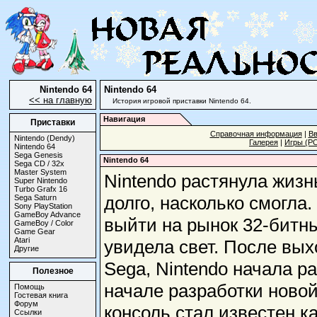
Nintendo 64
Nintendo 64
<< на главную
История игровой приставки Nintendo 64.
Навигация
Приставки
Справочная информация
|
Вв
Nintendo (Dendy)
Галерея
|
Игры (Р
Nintendo 64
Sega Genesis
Nintendo 64
Sega CD / 32x
Master System
Nintendo растянула жизн
Super Nintendo
Turbo Grafx 16
долго, насколько смогла
Sega Saturn
Sony PlayStation
GameBoy Advance
выйти на рынок 32-битн
GameBoy / Color
Game Gear
Atari
увидела свет. После вых
Другие
Sega, Nintendo начала р
Полезное
начале разработки новой
Помощь
Гостевая книга
Форум
консоль стал известен ка
Ссылки