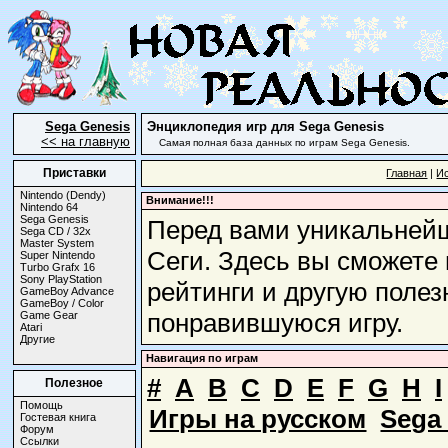
Sega Genesis
Энциклопедия игр для Sega Genesis
<< на главную
Самая полная база данных по играм Sega Genesis.
Приставки
Главная
|
И
Nintendo (Dendy)
Внимание!!!
Nintendo 64
Sega Genesis
Перед вами уникальнейш
Sega CD / 32x
Master System
Сеги. Здесь вы сможете 
Super Nintendo
Turbo Grafx 16
Sony PlayStation
рейтинги и другую поле
GameBoy Advance
GameBoy / Color
понравившуюся игру.
Game Gear
Atari
Другие
Навигация по играм
#
A
B
C
D
E
F
G
H
I
Полезное
Помощь
Игры на русском
Sega
Гостевая книга
Форум
Ссылки