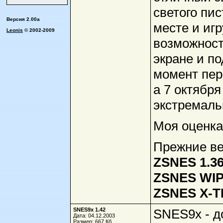
светого пи
Версия 2.00a
месте и игр
Leonis
© 2002-2009
возможност
экране и по
момент пер
а 7 октябр
экстремаль
Моя оценка
Прежние ве
ZSNES 1.36
ZSNES WI
ZSNES X-
SNES9x 1.42
SNES9x - д
Дата: 04.12.2003
Размер: 667 Кб