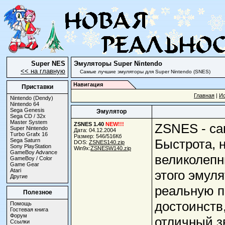
Super NES
Эмуляторы Super Nintendo
<< на главную
Самые лучшие эмуляторы для Super Nintendo (SNES)
Навигация
Приставки
Главная
|
И
Nintendo (Dendy)
Nintendo 64
Sega Genesis
Эмулятор
Sega CD / 32x
Master System
ZSNES 1.40
NEW!!!
ZSNES - са
Super Nintendo
Дата: 04.12.2004
Turbo Grafx 16
Размер: 546/516Кб
Быстрота, 
Sega Saturn
DOS:
ZSNES140.zip
Sony PlayStation
Win9x:
ZSNESW140.zip
GameBoy Advance
великолепн
GameBoy / Color
Game Gear
Atari
этого эмул
Другие
реальную п
Полезное
достоинств
Помощь
Гостевая книга
Форум
отличный з
Ссылки