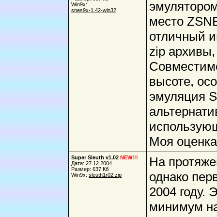
эмулятором
Win9x:
snes9x-1.42-win32
место ZSNE
отличный и
zip архивы
Совместимо
высоте, ос
эмуляция St
альтернати
использующ
Моя оценка
Super Sleuth v1.02
NEW!!!
На протяже
Дата: 27.12.2004
Размер: 637 Кб
однако перв
Win9x:
sleuth1r02.zip
2004 году. 
минимум на