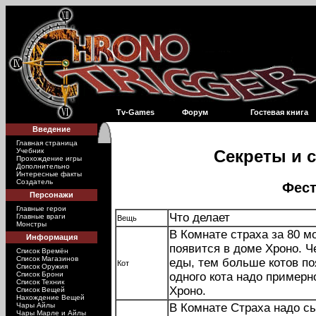
Tv-Games
Форум
Гостевая книга
Введение
Главная страница
Учебник
Секреты и с
Прохождение игры
Дополнительно
Интересные факты
Создатель
Фес
Персонажи
Главные герои
Что делает
Главные враги
Вещь
Монстры
В Комнате страха за 80 м
Информация
появится в доме Хроно. 
Список Времён
Список Магазинов
еды, тем больше котов по
Кот
Список Оружия
Список Брони
одного кота надо примерн
Список Техник
Хроно.
Список Вещей
Нахождение Вещей
Чары Айлы
В Комнате Страха надо с
Чары Марле и Айлы