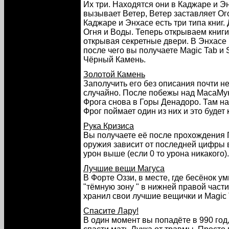
Их три. Находятся они в Каджаре и Эн
вызывает Ветер, Ветер заставляет Ого
Каджаре и Энхасе есть три типа книг.
Огня и Воды. Теперь открываем книги
открывая секретные двери. В Энхасе 
после чего вы получаете Magic Tab и
Чёрный Камень.
Золотой Камень
Заполучить его без описания почти н
случайно. После побежы над МасаМу
Фрога снова в Горы Денадоро. Там на
Фрог поймает один из них и это будет 
Рука Кризиса
Вы получаете её после прохождения Г
оружия зависит от последней цифры 
урон выше (если 0 то урона никакого).
Лучшие вещи Магуса
В Форте Оззи, в месте, где бесёнок у
"тёмную зону " в нижней правой части
хранил свои лучшие вещички и Magic 
Спасите Лару!
В один момент вы попадёте в 990 год