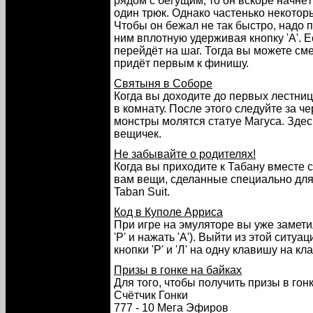
рядом с бегущим, то он вскоре начнёт
один трюк. Однако частенько некото
Чтобы он бежал не так быстро, надо п
ним вплотную удерживая кнопку 'А'. Е
перейдёт на шаг. Тогда вы можете сме
придёт первым к финишу.
Святыня в Соборе
Когда вы доходите до первых лестниц
в комнату. После этого следуйте за че
монстры молятся статуе Магуса. Зде
вещичек.
Не забывайте о родителях!
Когда вы приходите к Табану вместе с
вам вещи, сделанные специально для 
Taban Suit.
Код в Куполе Арриса
При игре на эмуляторе вы уже заметил
'Р' и нажать 'А'). Выйти из этой ситу
кнопки 'Р' и 'Л' на одну клавишу на кл
Призы в гонке на байках
Для того, чтобы получить призы в гон
Счётчик Гонки
777 - 10 Мега Эфиров