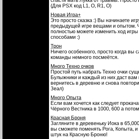
спасти мать Лукка от травмы. Просто 
(Для PSX код L1, O, R1, O)
Новая Игра+
Это просто сказка :) Вы начинаете иг
предыдущей игре вещами и опытом. Чт
полностью можете изменить ход игры 
способами :)
Трон
Ничего особенного, просто когда вы 
команды немного посмеётся.
Много Техно очков
Простой путь набрать Техно очки сущ
Булыжники и каждый из них даст вам 
вернитесь в деревню и снова повторит
Зеал)
Много Опыта
Если вам хочется как следует прокача
Чёрного Вестника в 1000, 600 а потом 
Красная Броня
Загляните в деревеньку Иока в 65,00
вы сможете поменять Рога, Копыта, и
штук на Красную Броню!