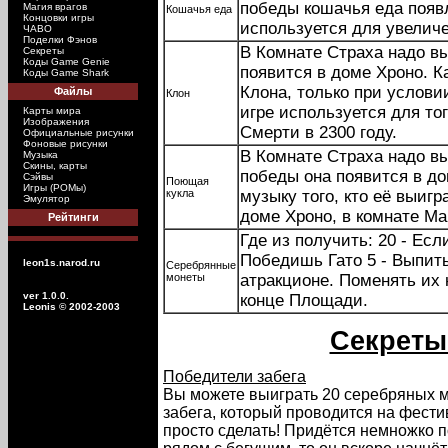
победы кошачья еда появ
Магия врагов
Кошачья еда
Концовки игры
используется для увеличе
ЧАВО
Поделки Фэнов
В Комнате Страха надо вы
Секреты
Коды Game Genie
появится в доме Хроно. 
Коды Game Shark
Клона, только при условии
Файлы
Клон
игре используется для то
Карты мира
Изображения
Смерти в 2300 году.
Официальные рисунки
Фоновые рисунки
В Комнате Страха надо вы
Музыка
Скины, карты
победы она появится в до
Сэйвы
Поющая
Игры (РОМы)
кукла
музыку того, кто её выигр
Эмулятор
доме Хроно, в комнате Мар
Рейтинги
Где из получить: 20 - Есл
Победишь Гато 5 - Выпить 
leon1s.narod.ru
Серебрянные
монеты
атракционе. Поменять их 
ver 1.0.0.
конце Площади.
Leonis
© 2002-2003
Секреты
Победители забега
Вы можете выиграть 20 серебряных м
забега, который проводится на фестив
просто сделать! Придётся немножко п