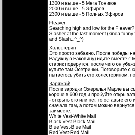
1300 и выше - 5 Мега Тоников
2000 и выше - 5 Эфиров
2300 и выше - 5 Полных Эфиров
Fleaver
Searching high and low for the Fleaver?
Slasher at the last moment (kinda funny 
and Slash...^_^)
Холестерин
Это просто забавно. После победы на
Радужную Раковину) идите вместе с М
старик подерутся, после чего он убежи
купите там Осетринки. Поговорите с к
пытаетесь убить его холестерином, по
Заряжай!
После зарядки Ожерелья Марле вы см
короче в 600 год и пробуйте открыва
- открыть его или нет, то оставьте его 
сначала там, а потом можно вернутся 
заимеете:
White Vest-White Mail
Black Vest-Black Mail
Blue Vest-Blue Mail
Red Vest-Red Mail