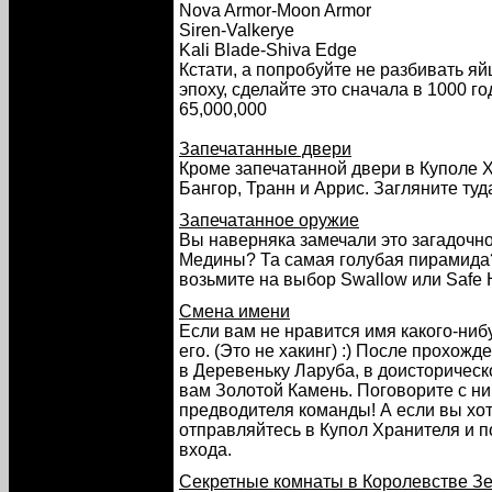
Nova Armor-Moon Armor
Siren-Valkerye
Kali Blade-Shiva Edge
Кстати, а попробуйте не разбивать я
эпоху, сделайте это сначала в 1000 го
65,000,000
Запечатанные двери
Кроме запечатанной двери в Куполе 
Бангор, Транн и Аррис. Загляните туд
Запечатанное оружие
Вы наверняка замечали это загадочн
Медины? Та самая голубая пирамида? 
возьмите на выбор Swallow или Safe 
Смена имени
Если вам не нравится имя какого-ниб
его. (Это не хакинг) :) После прохо
в Деревеньку Ларуба, в доисторическ
вам Золотой Камень. Поговорите с н
предводителя команды! А если вы хот
отправляйтесь в Купол Хранителя и 
входа.
Секретные комнаты в Королевстве З