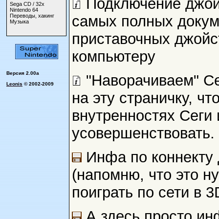
Подключение джойс
Sega CD / 32x
Nintendo 64
Переводы, хакинг
самых полных докум
Музыка
приставочных джойс
компьютеру
Версия 2.00a
"Наворачиваем" Се
Leonis
© 2002-2009
на эту страничку, ч
внутренностях Сеги 
усовершенствовать.
Инфа по коннекту
(напомню, что это н
поиграть по сети в 3
А здесь просто ин