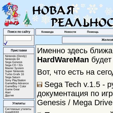
Поиск по сайту
Команда
Новости
Помощь
Железя
Именно здесь ближ
Приставки
Nintendo (Dendy)
HardWareMan
будет
Nintendo 64
Sega Genesis
Sega CD / 32x
Master System
Вот, что есть на сег
Super Nintendo
Turbo Grafx 16
Sega Saturn
Sony PlayStation
Sega Tech v.1.5 - 
GameBoy Advance
GameBoy / Color
Game Gear
документация по игр
Atari
Другие
Genesis / Mega Drive
Утилиты
Системные утилиты
GoodXXXX