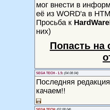
мог внести в инфор
её из WORD'a в HTML
Просьба к
HardWar
них)
Попасть на 
о
SEGA TECH - 1.5
:
(04.08.04)
Последняя редакция 
качаем!!
SEGA TECH:
(
02.08.04)