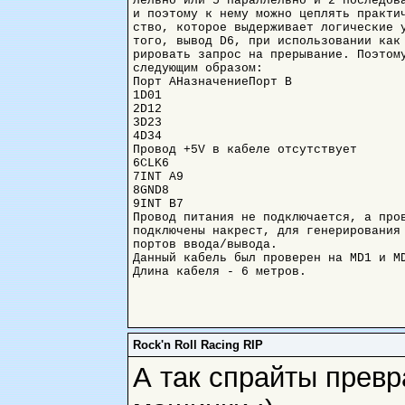
лельно или 5 параллельно и 2 последова
и поэтому к нему можно цеплять практич
ство, которое выдерживает логические у
того, вывод D6, при использовании как 
рировать запрос на прерывание. Поэтому
следующим образом:

Порт AНазначениеПорт B

1D01

2D12

3D23

4D34

Провод +5V в кабеле отсутствует

6CLK6

7INT A9

8GND8

9INT B7

Провод питания не подключается, а пров
подключены накрест, для генерирования 
портов ввода/вывода.

Данный кабель был проверен на MD1 и MD
Длина кабеля - 6 метров.
Rock'n Roll Racing RIP
А так спрайты прев