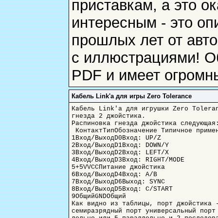
приставкам, а это о
интересным - это оп
прошлых лет от авт
с иллюстрациями! Об
PDF и имеет огромн
Кабель Link'а для игры Zero Tolerance
Кабель Link'а для игрушки Zero Tolera
гнезда 2 джойстика.

Распиновка гнезда джойстика следующая:
 КонтактТипОбозначение Типичное примен
1Вход/ВыходD0Вход: UP/Z

2Вход/ВыходD1Вход: DOWN/Y

3Вход/ВыходD2Вход: LEFT/X

4Вход/ВыходD3Вход: RIGHT/MODE

5+5VVCCПитание джойстика

6Вход/ВыходD4Вход: A/B

7Вход/ВыходD6Выход: SYNC

8Вход/ВыходD5Вход: C/START

9ОбщийGNDОбщий

Как видно из таблицы, порт джойстика 
семиразрядный порт универсальный порт 