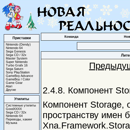
Команда
Нов
Приставки
Nintendo (Dendy)
Nintendo 64
Sega Genesis
Sega CD / 32x
Лите
Master System
Super Nintendo
Предыду
Turbo Grafx 16
Sega Saturn
Sony PlayStation
GameBoy Advance
GameBoy / Color
Game Gear
Atari
2.4.8. Компонент Sto
Другие
Утилиты
Компонент Storage, 
Системные утилиты
GoodXXXX
пространству имен б
Sega CD / 32x
Nintendo 64
Переводы, хакинг
Xna.Framework.Stora
Музыка