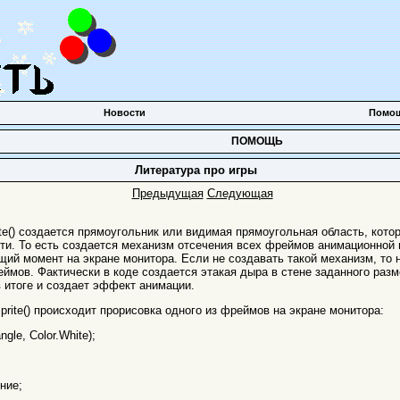
Новости
Помо
ПОМОЩЬ
Литература про игры
Предыдущая
Следующая
ite() создается прямоугольник или видимая прямоугольная область, кото
и. То есть создается механизм отсечения всех фреймов анимационной 
щий момент на экране монитора. Если не создавать такой механизм, то 
ймов. Фактически в коде создается этакая дыра в стене заданного раз
в итоге и создает эффект анимации.
rite() происходит прорисовка одного из фреймов на экране монитора:
ngle, Color.White);
ение;