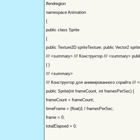
#endregion
namespace Animation
{
public class Sprite
{
public Texture2D spriteTexture; public Vector2 sprit
/// <summary> /// Конструктор /// <summary> public
{ }
/// <summary>
/// Конструктор для анимированного спрайта ///
public Sprite(int frameCount, int framesPerSec) {
frameCount = frameCount;
timeFrame = (float)1 / framesPerSec;
frame = 0;
totalElapsed = 0;