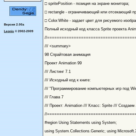
□ spritePosition - позиция на экране монитора;
□ rectangle - ограничивающий или отсекающий п
□ Color.White - задает цвет для рисуемого изобр
Версия 2.00a
Полный исходный код класса Sprite проекта Anim
Leonis
© 2002-2009
//====================================
/// <summary>
98 Спрайтовая анимация
Проект Animation 99
/// Листинг 7.1
/// Исходный код к книге:
/// "Программирование компьютерных игр под Wind
/// Глава 7
/// Проект: Animation /// Класс: Sprite /// Созда
//====================================
#region Using Statements using System;
using System.Collections.Generic; using Microsof