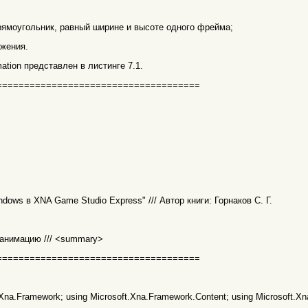
рямоугольник, равный ширине и высоте одного фрейма;
ажения.
ation представлен в листинге 7.1.
=====================================
ows в XNA Game Studio Express" /// Автор книги: Горнаков С. Г.
ем анимацию /// <summary>
=====================================
t.Xna.Framework; using Microsoft.Xna.Framework.Content; using Microsoft.X