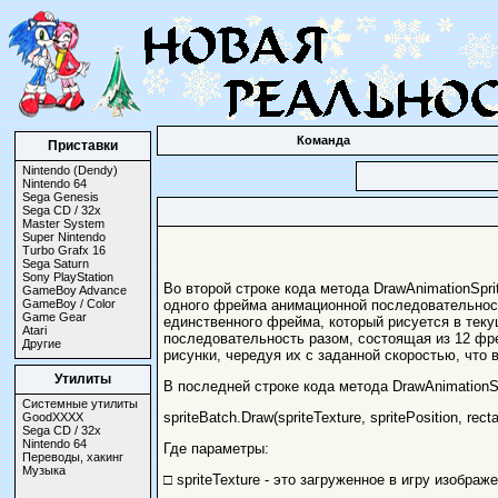
Команда
Приставки
Nintendo (Dendy)
Nintendo 64
Sega Genesis
Sega CD / 32x
Master System
Super Nintendo
Turbo Grafx 16
Sega Saturn
Sony PlayStation
Во второй строке кода метода DrawAnimationSpr
GameBoy Advance
GameBoy / Color
одного фрейма анимационной последовательност
Game Gear
единственного фрейма, который рисуется в теку
Atari
последовательность разом, состоящая из 12 фре
Другие
рисунки, чередуя их с заданной скоростью, что 
Утилиты
В последней строке кода метода DrawAnimationSp
Системные утилиты
spriteBatch.Draw(spriteTexture, spritePosition, recta
GoodXXXX
Sega CD / 32x
Nintendo 64
Где параметры:
Переводы, хакинг
Музыка
□ spriteTexture - это загруженное в игру изображ