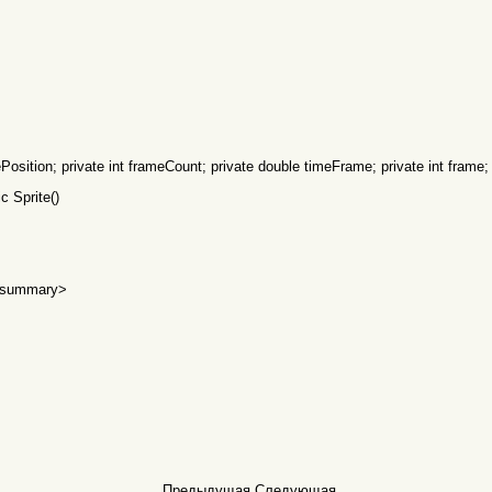
ePosition; private int frameCount; private double timeFrame; private int frame;
 Sprite()
 <summary>
Предыдущая
Следующая