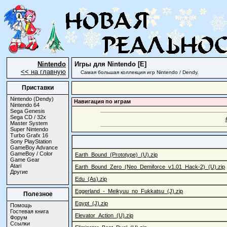
Nintendo
Игры для Nintendo [E]
<< на главную
Самая большая коллекция игр Nintendo / Dendy.
Приставки
Nintendo (Dendy)
Навигация по играм
Nintendo 64
Sega Genesis
Sega CD / 32x
Master System
Super Nintendo
Turbo Grafx 16
Sony PlayStation
GameBoy Advance
GameBoy / Color
Earth_Bound_(Prototype)_(U).zip
Game Gear
Atari
Earth_Bound_Zero_(Neo_Demiforce_v1.01_Hack-2)_(U).zip
Другие
Edu_(As).zip
Eggerland_-_Meikyuu_no_Fukkatsu_(J).zip
Полезное
Egypt_(J).zip
Помощь
Гостевая книга
Elevator_Action_(U).zip
Форум
Ссылки