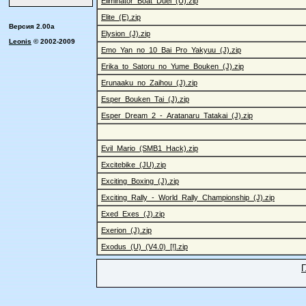
Eliminator_Boat_Duel_(U).zip
Elite_(E).zip
Версия 2.00a
Elysion_(J).zip
Leonis
© 2002-2009
Emo_Yan_no_10_Bai_Pro_Yakyuu_(J).zip
Erika_to_Satoru_no_Yume_Bouken_(J).zip
Erunaaku_no_Zaihou_(J).zip
Esper_Bouken_Tai_(J).zip
Esper_Dream_2_-_Aratanaru_Tatakai_(J).zip
Evil_Mario_(SMB1_Hack).zip
Excitebike_(JU).zip
Exciting_Boxing_(J).zip
Exciting_Rally_-_World_Rally_Championship_(J).zip
Exed_Exes_(J).zip
Exerion_(J).zip
Exodus_(U)_(V4.0)_[!].zip
Г