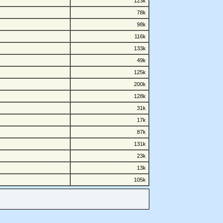
123k
78k
98k
116k
133k
49k
125k
200k
128k
31k
17k
87k
131k
23k
13k
105k