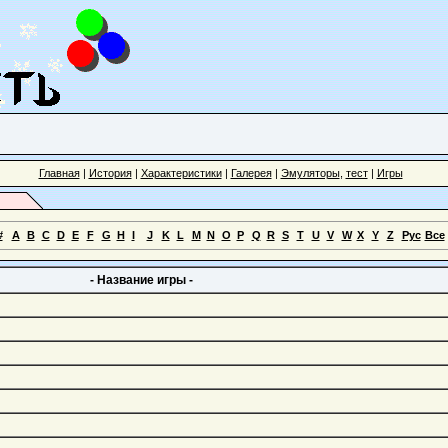
Главная
|
История
|
Характеристики
|
Галерея
|
Эмуляторы
,
тест
|
Игры
#
A
B
C
D
E
F
G
H
I
J
K
L
M
N
O
P
Q
R
S
T
U
V
W
X
Y
Z
Рус
Все
- Название игры -