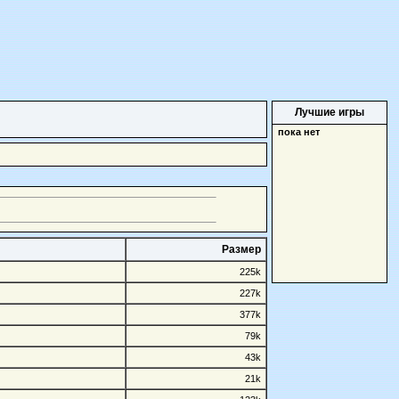
Лучшие игры
пока нет
Размер
225k
227k
377k
79k
43k
21k