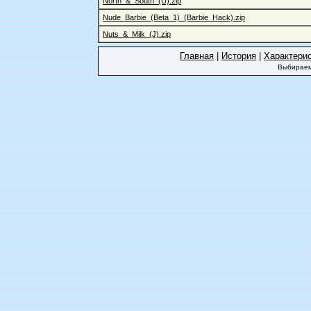
North_&_South_(U).zip
Nude_Barbie_(Beta_1)_(Barbie_Hack).zip
Nuts_&_Milk_(J).zip
Главная
|
История
|
Характери
Выбираем