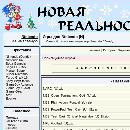
Nintendo
Игры для Nintendo [N]
<< на главную
Самая большая коллекция игр Nintendo / Dendy.
Приставки
Главная
|
История
|
Характе
Nintendo (Dendy)
Навигация по играм
Nintendo 64
Sega Genesis
Sega CD / 32x
#
A
B
C
D
E
F
G
H
I
J
K
Master System
Super Nintendo
Turbo Grafx 16
Sony PlayStation
- Название
GameBoy Advance
GameBoy / Color
NARC_(U).zip
Game Gear
Atari
NES_Open_Tournament_Golf_(U).zip
Другие
NES_Play_Action_Football_(U).zip
NES_PowerPad_Test_Cart_(U)_[!].zip
Полезное
NES_Test_Cart_(Official_Nintendo)_(U)_[!].zip
Помощь
Гостевая книга
NFL_Football_(U).zip
Форум
Ссылки