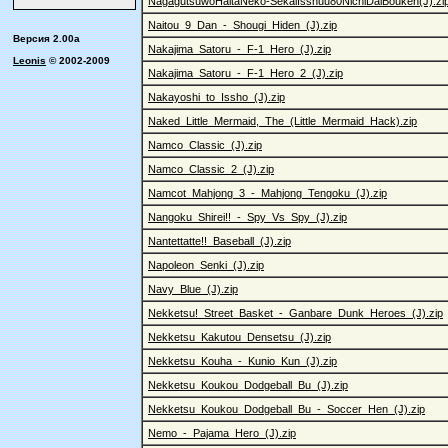
NagagutsuwoHaitaNeko-SekaiIsshuu80NichiDaiBouken(J).zi
Naitou_9_Dan_-_Shougi_Hiden_(J).zip
Версия 2.00a
Nakajima_Satoru_-_F-1_Hero_(J).zip
Leonis
© 2002-2009
Nakajima_Satoru_-_F-1_Hero_2_(J).zip
Nakayoshi_to_Issho_(J).zip
Naked_Little_Mermaid,_The_(Little_Mermaid_Hack).zip
Namco_Classic_(J).zip
Namco_Classic_2_(J).zip
Namcot_Mahjong_3_-_Mahjong_Tengoku_(J).zip
Nangoku_Shirei!!_-_Spy_Vs_Spy_(J).zip
Nantettatte!!_Baseball_(J).zip
Napoleon_Senki_(J).zip
Navy_Blue_(J).zip
Nekketsu!_Street_Basket_-_Ganbare_Dunk_Heroes_(J).zip
Nekketsu_Kakutou_Densetsu_(J).zip
Nekketsu_Kouha_-_Kunio_Kun_(J).zip
Nekketsu_Koukou_Dodgeball_Bu_(J).zip
Nekketsu_Koukou_Dodgeball_Bu_-_Soccer_Hen_(J).zip
Nemo_-_Pajama_Hero_(J).zip