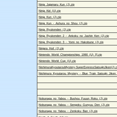
Ninja_Jajamaru_Kun_(J).zip
Ninja_Kid_(U).zip
Ninja_Kun_(J).zip
Ninja_Kun_-_Ashura_no_Shou_(J).zip
Ninja_Ryukenden_(J).zip
Ninja_Ryukenden_2_-_Ankoku_no_Jashin_Ken_(J).zip
Ninja_Ryukenden_3_-_Yomi_no_Hakobune_(J).zip
Ninjara_Hoi!_(J).zip
Nintendo_World_Championships_1990_(U)_[!].zip
Nintendo_World_Cup_(U).zip
NishimuraKyoutarouMystery-SuperExpressSatsujinJiken(J).z
Nishimura_Kyoutarou_Mystery_-_Blue_Train_Satsujin_Jiken_
Nobunaga_no_Yabou_-_Bushou_Fuuun_Roku_(J).zip
Nobunaga_no_Yabou_-_Sengoku_Gunyuu_Den_(J).zip
Nobunaga_no_Yabou_-_Zenkoku_Ban_(J).zip