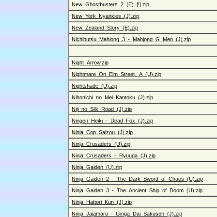
New_Ghostbusters_2_(E)_[!].zip
New_York_Nyankies_(J).zip
New_Zealand_Story_(E).zip
Nichibutsu_Mahjong_3_-_Mahjong_G_Men_(J).zip
Night_Arrow.zip
Nightmare_On_Elm_Street,_A_(U).zip
Nightshade_(U).zip
Nihonichi_no_Mei_Kantoku_(J).zip
Niji_no_Silk_Road_(J).zip
Ningen_Heiki_-_Dead_Fox_(J).zip
Ninja_Cop_Saizou_(J).zip
Ninja_Crusaders_(U).zip
Ninja_Crusaders_-_Ryuuga_(J).zip
Ninja_Gaiden_(U).zip
Ninja_Gaiden_2_-_The_Dark_Sword_of_Chaos_(U).zip
Ninja_Gaiden_3_-_The_Ancient_Ship_of_Doom_(U).zip
Ninja_Hattori_Kun_(J).zip
Ninja_Jajamaru_-_Ginga_Dai_Sakusen_(J).zip