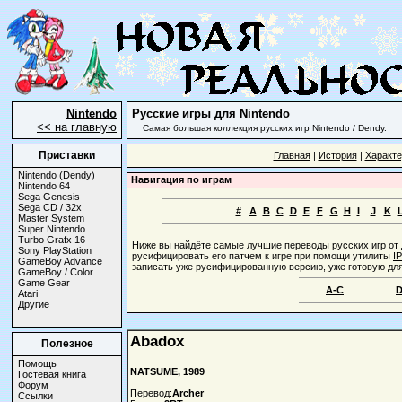
Nintendo
Русские игры для Nintendo
<< на главную
Самая большая коллекция русских игр Nintendo / Dendy.
Приставки
Главная
|
История
|
Характе
Nintendo (Dendy)
Навигация по играм
Nintendo 64
Sega Genesis
Sega CD / 32x
#
A
B
C
D
E
F
G
H
I
J
K
Master System
Super Nintendo
Turbo Grafx 16
Ниже вы найдёте самые лучшие переводы русских игр от 
Sony PlayStation
русифицировать его патчем к игре при помощи утилиты
I
GameBoy Advance
записать уже русифицированную версию, уже готовую для
GameBoy / Color
Game Gear
A-C
D
Atari
Другие
Abadox
Полезное
Помощь
NATSUME, 1989
Гостевая книга
Форум
Перевод:
Archer
Ссылки