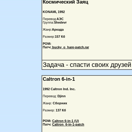
Космический Заяц
KONAMI, 1992
Перевод:
АЭС
Группа:
Shedevr
Жанр:
Аркада
Размер:
157 Кб
РОМ:
Патч:
bucky_o_hare-patch.rar
Задача - спасти своих друзей
Caltron 6-in-1
1992 Caltron Ind. Inc.
Перевод:
Djinn
Жанр:
Сборник
Размер:
137 Кб
РОМ:
Caltron 6-in-1 (U)
Патч:
Caltron_6-in-1-patch