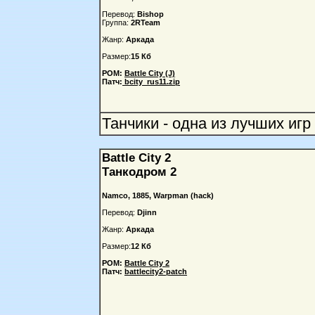
Перевод:
Bishop
Группа:
2RTeam
Жанр:
Аркада
Размер:
15 Кб
РОМ:
Battle City (J)
Патч:
bcity_rus11.zip
Танчики - одна из лучших игр 
Battle City 2
Танкодром 2
Namco, 1885, Warpman (hack)
Перевод:
Djinn
Жанр:
Аркада
Размер:
12 Кб
РОМ:
Battle City 2
Патч:
battlecity2-patch