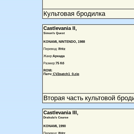
Культовая бродилка
Castlevania II,
Simon's Quest
KONAMI, NINTENDO, 1988
Перевод:
Ifritz
Жанр:
Аркада
Размер:
75 Кб
ROM:
Патч:
CV2patch1_0.zip
Вторая часть культовой брод
Castlevania III,
Drakula's Course
KONAMI, 1990
Перевод:
Ifritz