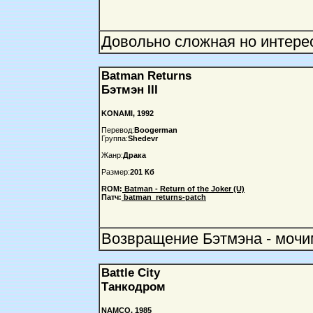
Довольно сложная но интерес
Batman Returns
Бэтмэн III
KONAMI, 1992
Перевод:
Boogerman
Группа:
Shedevr
Жанр:
Драка
Размер:
201 Кб
ROM:
Batman - Return of the Joker (U)
Патч:
batman_returns-patch
Возвращение Бэтмэна - мочим
Battle City
Танкодром
NAMCO, 1985