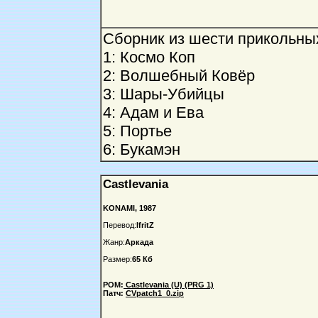
Сборник из шести прикольны
1: Космо Коп
2: Волшебный Ковёр
3: Шары-Убийцы
4: Адам и Ева
5: Портье
6: Букамэн
Castlevania
KONAMI, 1987
Перевод:
IfritZ
Жанр:
Аркада
Размер:
65 Кб
РОМ:
Castlevania (U) (PRG 1)
Патч:
CVpatch1_0.zip