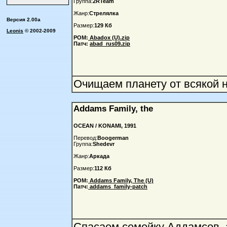
Группа:
2RTeam
Жанр:
Стрелялка
Версия 2.00a
Размер:
129 Кб
Leonis
© 2002-2009
РОМ:
Abadox (U).zip
Патч:
abad_rus09.zip
Очищаем планету от всякой н
Addams Family, the
OCEAN / KONAMI, 1991
Перевод:
Boogerman
Группа:
Shedevr
Жанр:
Аркада
Размер:
112 Кб
РОМ:
Addams Family, The (U)
Патч:
addams_family-patch
Спасаем семейку Аддамсов, 