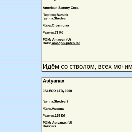
American Sammy Corp.
Перевод:
Barsick
Группа:
Shedevr
Жанр:
Стрелялка
Размер:
71 Кб
РОМ:
Amagon (U)
Патч:
amagon-patch.rar
Идём со стволом, всех мочим,
Astyanax
JALECO LTD, 1990
Группа:
Shedevr?
Жанр:
Аркада
Размер:
135 Кб
РОМ:
Astyanax (U)
Патч:
нет