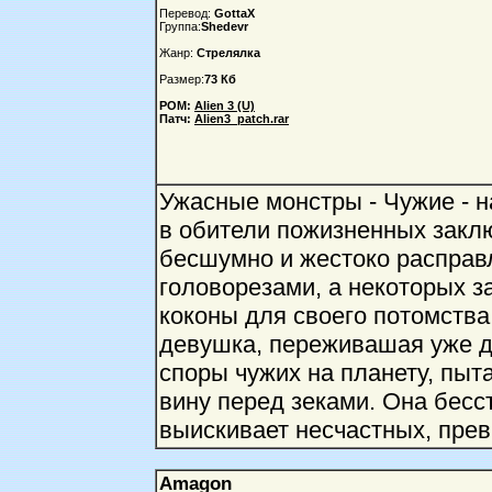
Перевод:
GottaX
Группа:
Shedevr
Жанр:
Стрелялка
Размер:
73 Кб
РОМ:
Alien 3 (U)
Патч:
Alien3_patch.rar
Ужасные монстры - Чужие - н
в обители пожизненных закл
бесшумно и жестоко расправ
головорезами, а некоторых з
коконы для своего потомства.
девушка, переживашая уже д
споры чужих на планету, пыта
вину перед зеками. Она бесс
выискивает несчастных, прев
Amagon