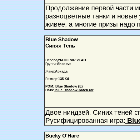
Продолжение первой части иг
разноцветные танки и новые 
живее, а многие призы надо 
Blue Shadow
Синяя Тень
Перевод:
MJOLNIR VLAD
Группа:
Shedevs
Жанр:
Аркада
Размер:
135 Кб
РОМ:
Blue Shadow (E)
Патч:
blue_shadow-patch.rar
Двое ниндзей, Синих теней с
Русифицированная игра:
Blu
Bucky O'Hare