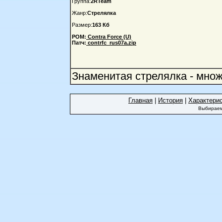
Группа:
2RTeam
Жанр:
Стрелялка
Размер:
163 Кб
РОМ:
Contra Force (U)
Патч:
contrfc_rus07a.zip
Знаменитая стрелялка - множ
Главная
|
История
|
Характери
Выбираем