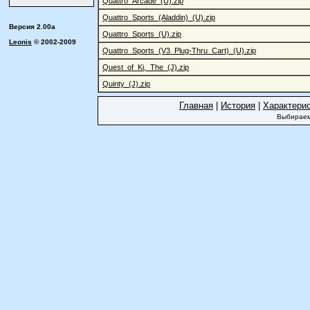
Quattro_Arcade_(U).zip
Quattro_Sports_(Aladdin)_(U).zip
Версия 2.00a
Quattro_Sports_(U).zip
Leonis
© 2002-2009
Quattro_Sports_(V3_Plug-Thru_Cart)_(U).zip
Quest_of_Ki,_The_(J).zip
Quinty_(J).zip
Главная
|
История
|
Характери
Выбираем