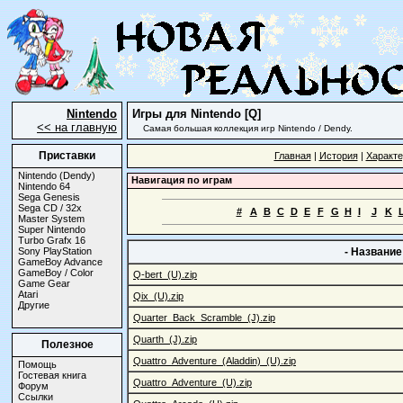
Nintendo
Игры для Nintendo [Q]
<< на главную
Самая большая коллекция игр Nintendo / Dendy.
Приставки
Главная
|
История
|
Характе
Nintendo (Dendy)
Навигация по играм
Nintendo 64
Sega Genesis
Sega CD / 32x
#
A
B
C
D
E
F
G
H
I
J
K
Master System
Super Nintendo
Turbo Grafx 16
Sony PlayStation
- Название
GameBoy Advance
GameBoy / Color
Q-bert_(U).zip
Game Gear
Atari
Qix_(U).zip
Другие
Quarter_Back_Scramble_(J).zip
Quarth_(J).zip
Полезное
Quattro_Adventure_(Aladdin)_(U).zip
Помощь
Гостевая книга
Quattro_Adventure_(U).zip
Форум
Ссылки